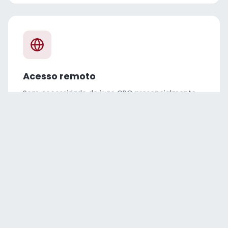
Acesso remoto
Sem necessidade de ir ao CRO presencialmente
para obter sua identidade
Seguranca
Validacao digital com tecnologia de ponta e QR
Code de verificacao